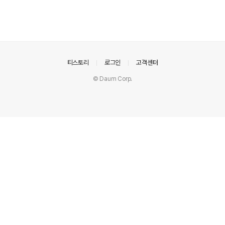
의안내
티스토리
로그인
고객센터
© Daum Corp.