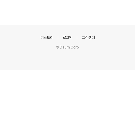
의안내
티스토리
로그인
고객센터
© Daum Corp.