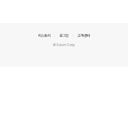
의안내
티스토리
로그인
고객센터
© Daum Corp.