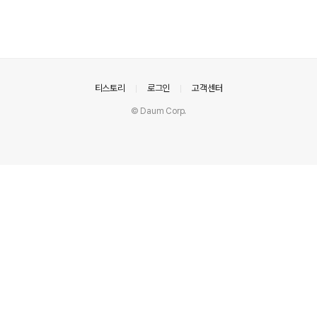
의안내
티스토리
로그인
고객센터
© Daum Corp.